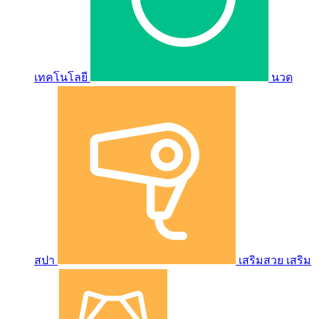
เทคโนโลยี
นวด
สปา
เสริมสวย เสริม