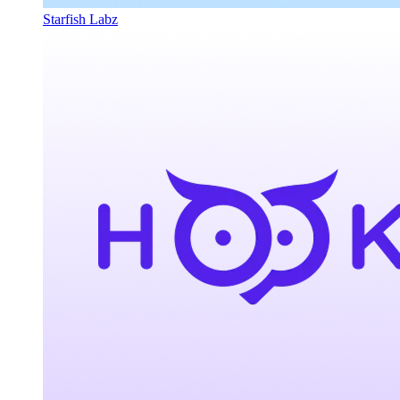
Starfish Labz