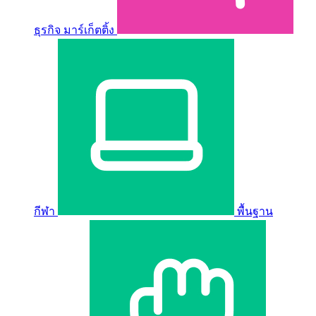
ธุรกิจ มาร์เก็ตติ้ง
กีฬา
พื้นฐาน