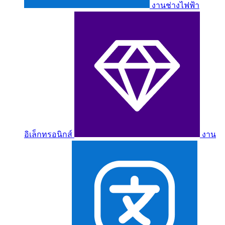
งานช่างไฟฟ้า
อิเล็กทรอนิกส์
งาน