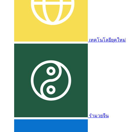
เทคโนโลยียุคใหม่
รำมวยจีน