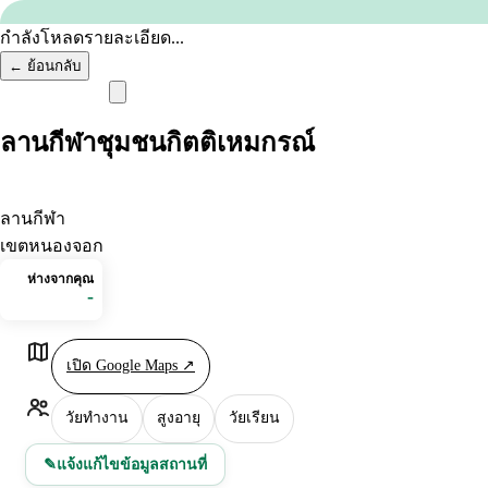
ข้ามไปยังเนื้อหา
กำลังโหลดรายละเอียด...
←
ย้อนกลับ
Home
ลานกีฬาชุมชนกิตติเหมกรณ์
Next Learn
Menu
เรียนอะไร
ลานกีฬา
เลือกทางไปต่อ
เขตหนองจอก
หน้าหลัก
ห่างจากคุณ
-
Next Learn
+
แหล่งเรียนรู้
บทความ
เปิด Google Maps ↗
Next Learn
วัยทำงาน
สูงอายุ
วัยเรียน
สำรวจคอร์สแบบหลายทาง
แจ้งแก้ไขข้อมูลสถานที่
✎
←
ย้อนกลับ