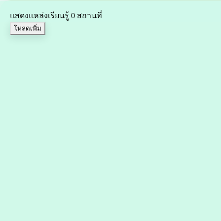
ข้ามไปยังเนื้อหา
แสดงแหล่งเรียนรู้
0
สถานที่
โหลดเพิ่ม
Home
Next Learn
Menu
เรียนอะไร
เลือกทางไปต่อ
หน้าหลัก
Next Learn
+
แหล่งเรียนรู้
บทความ
Next Learn
สำรวจคอร์สแบบหลายทาง
←
ย้อนกลับ