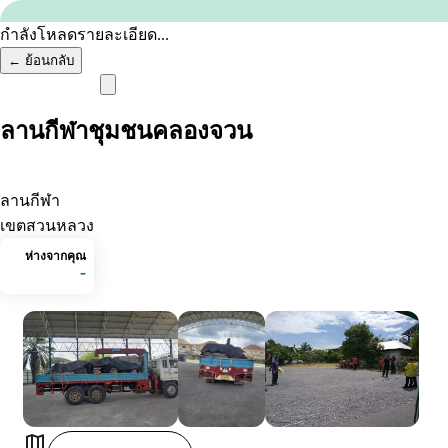
ข้ามไปยังเนื้อหา
กำลังโหลดรายละเอียด...
←
ย้อนกลับ
Home
ลานกีฬาชุมชนคลองจวน
Next Learn
Menu
เรียนอะไร
ลานกีฬา
เลือกทางไปต่อ
เขตสวนหลวง
หน้าหลัก
ห่างจากคุณ
-
Next Learn
+
แหล่งเรียนรู้
บทความ
Next Learn
สำรวจคอร์สแบบหลายทาง
←
ย้อนกลับ