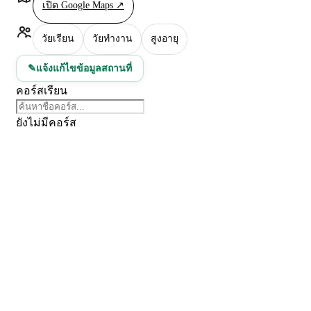
เปิด Google Maps ↗
เทคโนโลยียุคใหม่
เรียนอะไร
→
วัยเรียน
วัยทำงาน
สูงอายุ
เรียนกับใคร
→
เรียนที่ไหน
→
แจ้งแก้ไขข้อมูลสถานที่
✎
เหมาะกับใคร
→
คอร์สเรียน
เรียนเพื่ออะไร
→
ยังไม่มีคอร์ส
Next Learn
เรียนอะไร
←
ย้อนกลับ
รำมวยจีน
เทคโนโลยียุคใหม่
รำมวยจีน
นันทนาการ
งานช่างไฟฟ้า อิเล็กทรอนิกส์
งานเครื่องประดับ
ฝึกภาษาต่างประเทศ