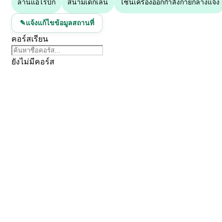
ลานแอโรบิก
สนามเด็กเล่น
โซนเครื่องออกกำลังกายกลางแจ้ง
เทคโนโลยียุคใหม่
เรียนอะไร
→
แจ้งแก้ไขข้อมูลสถานที่
✎
เรียนกับใคร
→
คอร์สเรียน
เรียนที่ไหน
→
เหมาะกับใคร
→
ยังไม่มีคอร์ส
เรียนเพื่ออะไร
→
Next Learn
เรียนอะไร
←
ย้อนกลับ
รำมวยจีน
เทคโนโลยียุคใหม่
รำมวยจีน
นันทนาการ
งานช่างไฟฟ้า อิเล็กทรอนิกส์
งานเครื่องประดับ
ฝึกภาษาต่างประเทศ