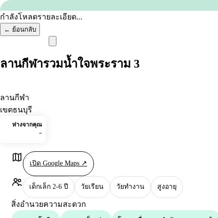
ข้ามไปยังเนื้อหา
กำลังโหลดรายละเอียด...
←
ย้อนกลับ
Home
ลานกีฬารวมน้ำใจพระราม 3
Next Learn
Menu
เรียนอะไร
ลานกีฬา
เลือกทางไปต่อ
เขตธนบุรี
หน้าหลัก
ห่างจากคุณ
-
Next Learn
+
แหล่งเรียนรู้
บทความ
เปิด Google Maps ↗
Next Learn
เด็กเล็ก 2-6 ปี
วัยเรียน
วัยทำงาน
สูงอายุ
สำรวจคอร์สแบบหลายทาง
สิ่งอำนวยความสะดวก
←
ย้อนกลับ