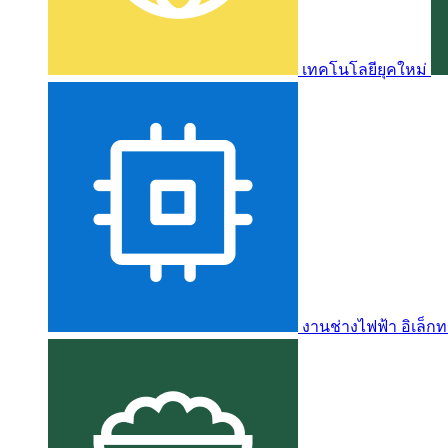
เทคโนโลยียุคใหม่
งานช่างไฟฟ้า อิเล็กท