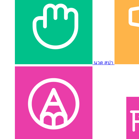
นวด สปา