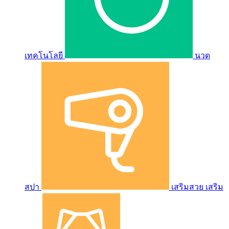
เทคโนโลยี
นวด
สปา
เสริมสวย เสริม