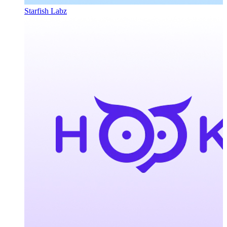
Starfish Labz