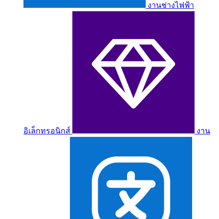
งานช่างไฟฟ้า
อิเล็กทรอนิกส์
งาน