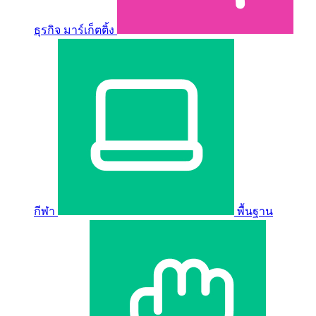
ธุรกิจ มาร์เก็ตติ้ง
กีฬา
พื้นฐาน