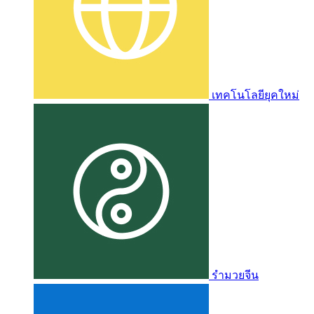
เทคโนโลยียุคใหม่
รำมวยจีน