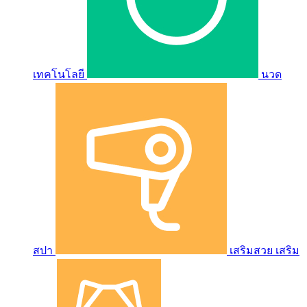
เทคโนโลยี
นวด
สปา
เสริมสวย เสริม