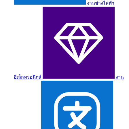
งานช่างไฟฟ้า
อิเล็กทรอนิกส์
งาน