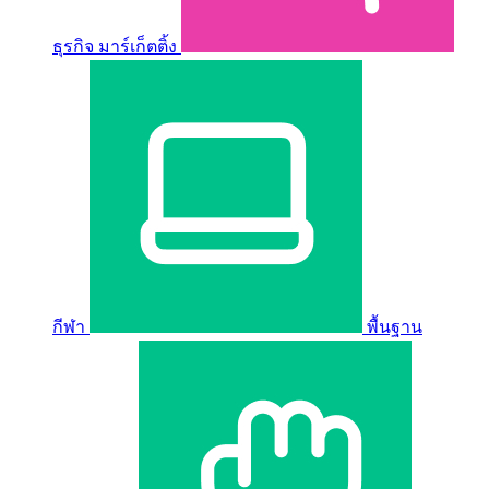
ธุรกิจ มาร์เก็ตติ้ง
กีฬา
พื้นฐาน