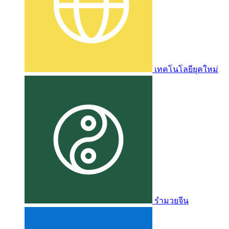
เทคโนโลยียุคใหม่
รำมวยจีน