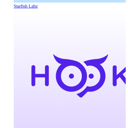
Starfish Labz