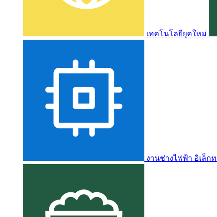
เทคโนโลยียุคใหม่
งานช่างไฟฟ้า อิเล็กท