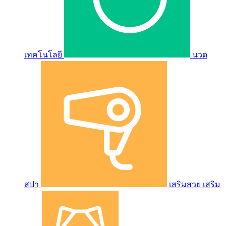
เทคโนโลยี
นวด
สปา
เสริมสวย เสริม