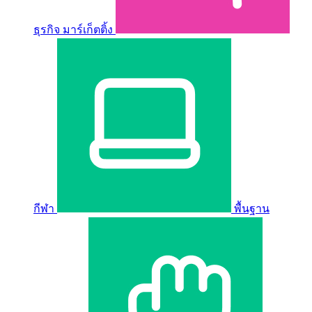
ธุรกิจ มาร์เก็ตติ้ง
กีฬา
พื้นฐาน