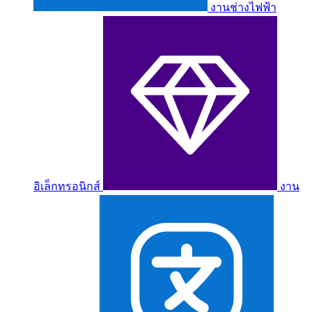
งานช่างไฟฟ้า
อิเล็กทรอนิกส์
งาน