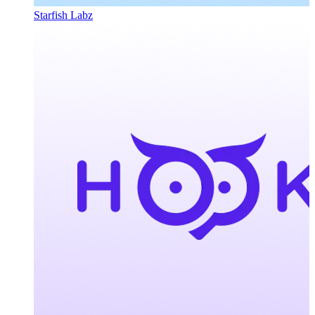
Starfish Labz