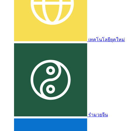
เทคโนโลยียุคใหม่
รำมวยจีน