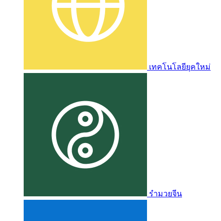
เทคโนโลยียุคใหม่
รำมวยจีน