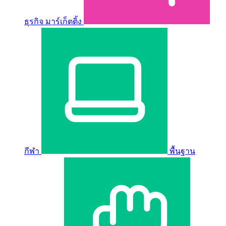
ธุรกิจ มาร์เก็ตติ้ง
กีฬา
พื้นฐาน