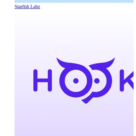
Starfish Labz