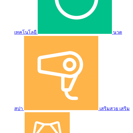
เทคโนโลยี
นวด
สปา
เสริมสวย เสริม