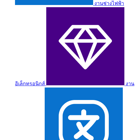
งานช่างไฟฟ้า
อิเล็กทรอนิกส์
งาน