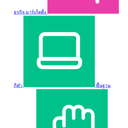
ธุรกิจ มาร์เก็ตติ้ง
กีฬา
พื้นฐาน