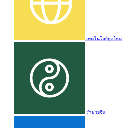
เทคโนโลยียุคใหม่
รำมวยจีน