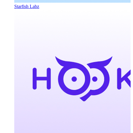
Starfish Labz