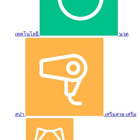
เทคโนโลยี
นวด
สปา
เสริมสวย เสริม