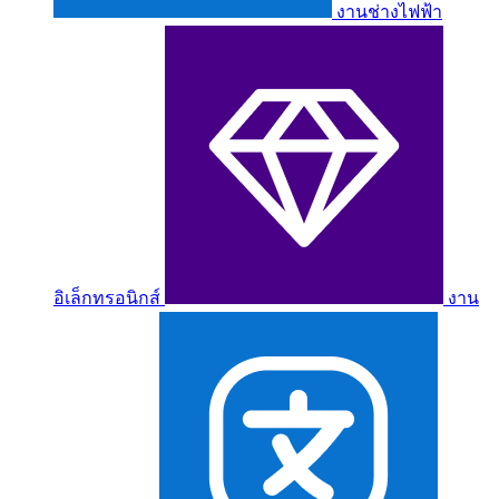
งานช่างไฟฟ้า
อิเล็กทรอนิกส์
งาน