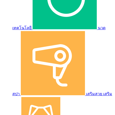
เทคโนโลยี
นวด
สปา
เสริมสวย เสริม