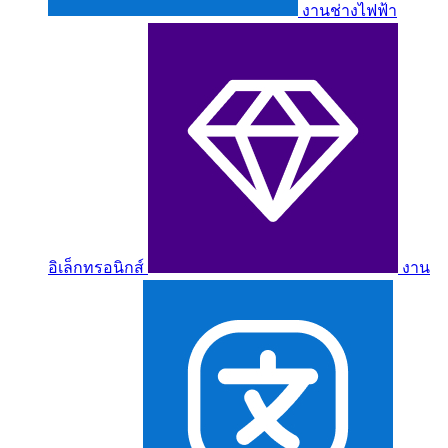
งานช่างไฟฟ้า
อิเล็กทรอนิกส์
งาน