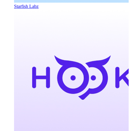
Starfish Labz