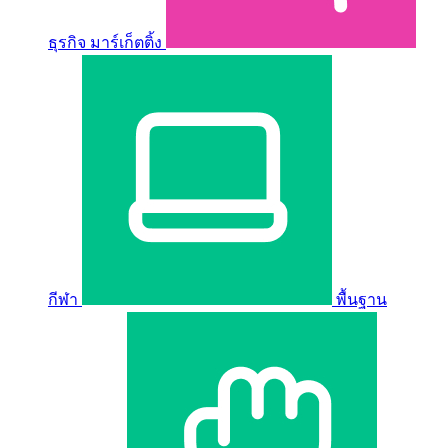
ธุรกิจ มาร์เก็ตติ้ง
กีฬา
พื้นฐาน