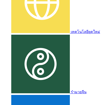
เทคโนโลยียุคใหม่
รำมวยจีน